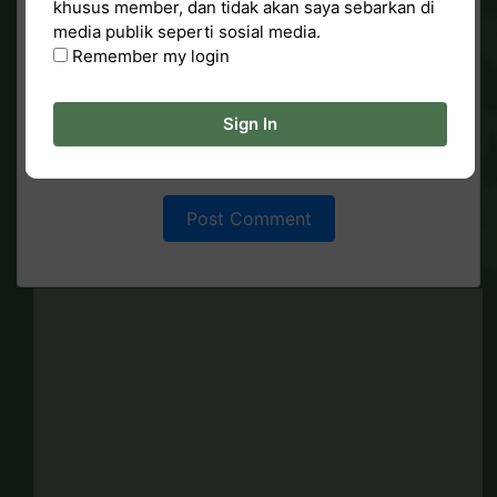
khusus member, dan tidak akan saya sebarkan di
media publik seperti sosial media.
Remember my login
Sign In
Save my name, email, and website in this
browser for the next time I comment.