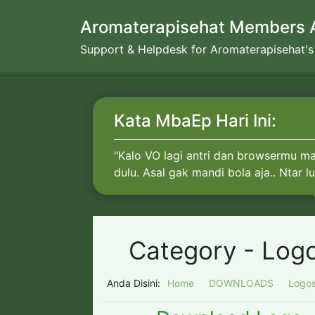
Skip
Aromaterapisehat Members 
to
content
Support & Helpdesk for Aromaterapisehat'
Kata MbaEp Hari Ini:
"Kalo VO lagi antri dan browsermu ma
dulu. Asal gak mandi bola aja.. Ntar l
Category -
Log
Anda Disini:
Home
DOWNLOADS
Logo