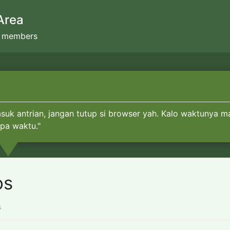
Area
s members
suk antrian, jangan tutup si browser yah. Kalo waktunya ma
upa waktu."
os
s