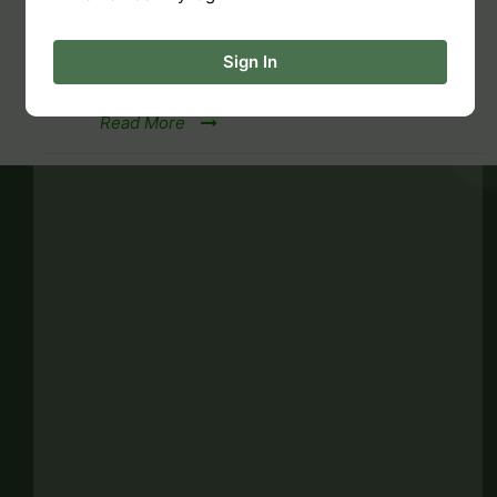
23/10/2020
Evariny Andriana
Orders, Shipping, Payment
Sign In
Read More