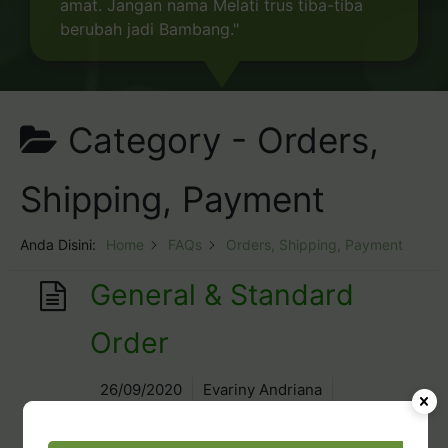
amat. Jangan nama Melati trus tiba-tiba
berubah jadi Bambang."
Category -
Orders,
Shipping, Payment
Anda Disini:
Home
FAQs
Orders, Shipping, Payment
General & Standard
Order
26/09/2020
Evariny Andriana
Orders, Shipping, Payment