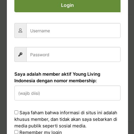
Login
Read More
Essential Rewards
21/10/2020
Evariny Andriana
Orders, Shipping, Payment
Read More
Pembayaran
Saya adalah member aktif Young Living
Indonesia dengan nomor membership:
22/10/2020
Evariny Andriana
Orders, Shipping, Payment
Saya faham bahwa informasi di situs ini adalah
Read More
khusus member, dan tidak akan saya sebarkan di
media publik seperti sosial media.
Pengiriman & Paket
Remember my login