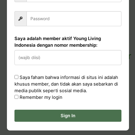
07/10/2020
Evariny Andriana
Pendaftaran Membership
Read More
Saya adalah member aktif Young Living
FREE Chala Terracotta
Indonesia dengan nomor membership:
Diffuser (Khusus member
baru Maret)
Saya faham bahwa informasi di situs ini adalah
khusus member, dan tidak akan saya sebarkan di
05/03/2021
Evariny Andriana
media publik seperti sosial media.
Basic Business
,
Pendaftaran Membership
Remember my login
Read More
Sign In
Tips Promosi Premium