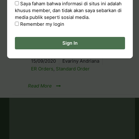
Saya faham bahwa informasi di situs ini adalah
khusus member, dan tidak akan saya sebarkan di
Read More
media publik seperti sosial media.
Remember my login
Order via Members
Sign In
Services
15/09/2020
Evariny Andriana
ER Orders
,
Standard Order
Read More