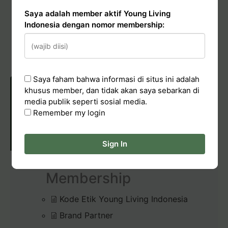
Saya adalah member aktif Young Living
Conduct & Report
Indonesia dengan nomor membership:
Hadiah Starter Kit (bundle kit)
Pelaporan Pelanggaran
Saya faham bahwa informasi di situs ini adalah
khusus member, dan tidak akan saya sebarkan di
media publik seperti sosial media.
Remember my login
POLICIES & CONDUCT
Sign In
Membership
Kode Etik Young Living Indonesia
Brand Partner