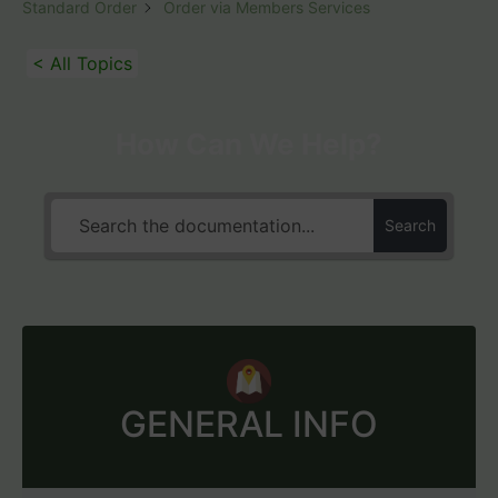
Standard Order
Order via Members Services
< All Topics
How Can We Help?
Search
GENERAL INFO