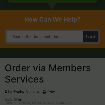
How Can We Help?
Search
Order via Members
Services
by
Evariny Andriana
Print
Anda Disini:
Home
ORDER, PAYMENT & TRACKING