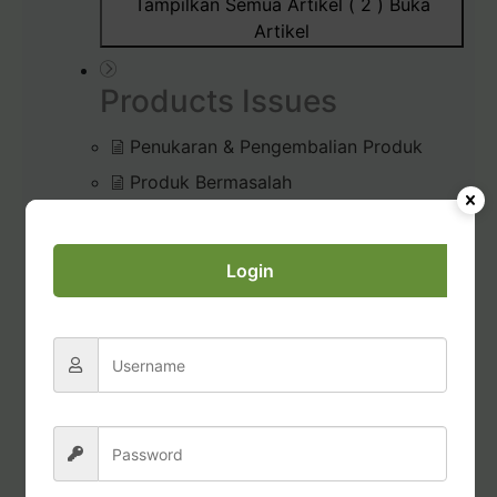
Tampilkan Semua Artikel ( 2 )
Buka
Artikel
Products Issues
Penukaran & Pengembalian Produk
Produk Bermasalah
Prosedur Unboxing (Membuka)
Pesanan
Login
Diffuser Rusak / Bermasalah
Commissions & Tax
Pembayaran Bonus Komisi
Permohonan Laporan Pajak
Transfer dana dari Account Credits