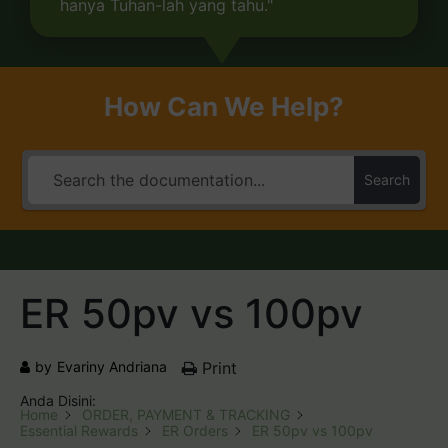
hanya Tuhan-lah yang tahu."
How Can We Help?
Search
ER 50pv vs 100pv
by
Evariny Andriana
Print
Anda Disini:
Home
ORDER, PAYMENT & TRACKING
Essential Rewards
ER Orders
ER 50pv vs 100pv