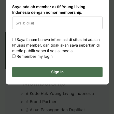
Conduct & Report
Saya adalah member aktif Young Living
Indonesia dengan nomor membership:
Hadiah Starter Kit (bundle kit)
Pelaporan Pelanggaran
Saya faham bahwa informasi di situs ini adalah
khusus member, dan tidak akan saya sebarkan di
media publik seperti sosial media.
POLICIES & CONDUCT
Remember my login
Sign In
Membership
Kode Etik Young Living Indonesia
Brand Partner
Akun Pasangan dan Duplikat