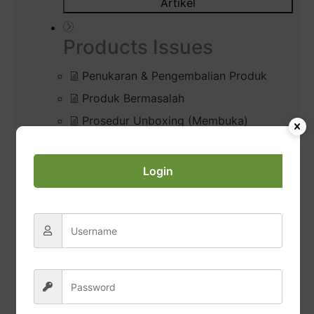
Artikel
Products Issues
Penukaran & Pengembalian Produk
Produk Bermasalah
Prosedur Unboxing (Membuka)
Pesanan
Diffuser Rusak / Bermasalah
Login
Commissions & Tax
Pembayaran Bonus Komisi
Permohonan Laporan Pajak
Transfer dana dari Account Credits