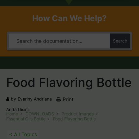
How Can We Help?
Search
Food Flavoring Bottle
by
Evariny Andriana
Print
Anda Disini:
Home
DOWNLOADS
Product Images
Essential Oils Bottle
Food Flavoring Bottle
< All Topics