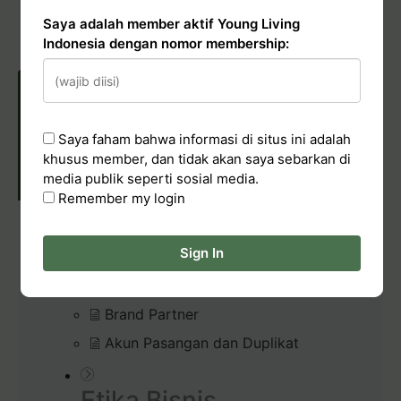
Hadiah Starter Kit (bundle kit)
Saya adalah member aktif Young Living
Pelaporan Pelanggaran
Indonesia dengan nomor membership:
Saya faham bahwa informasi di situs ini adalah
POLICIES & CONDUCT
khusus member, dan tidak akan saya sebarkan di
media publik seperti sosial media.
Remember my login
Membership
Sign In
Kode Etik Young Living Indonesia
Brand Partner
Akun Pasangan dan Duplikat
Etika Bisnis