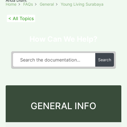
Anda Disini:
Home
FAQs
General
Young Living Surabaya
< All Topics
How Can We Help?
Search
GENERAL INFO