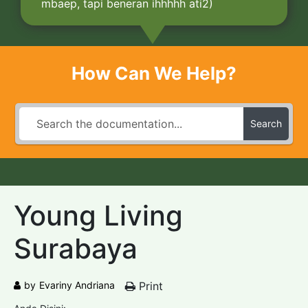
mbaep, tapi beneran ihhhhh ati2)
How Can We Help?
Search
Young Living
Surabaya
by
Evariny Andriana
Print