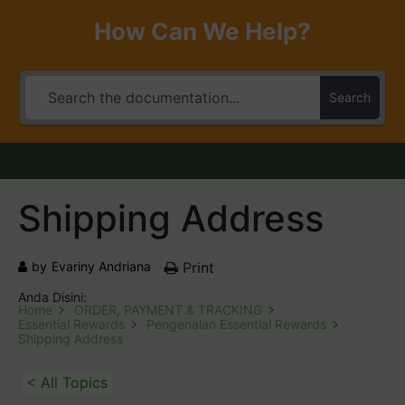
How Can We Help?
Search
Shipping Address
by
Evariny Andriana
Print
Anda Disini:
Home
ORDER, PAYMENT & TRACKING
Essential Rewards
Pengenalan Essential Rewards
Shipping Address
< All Topics