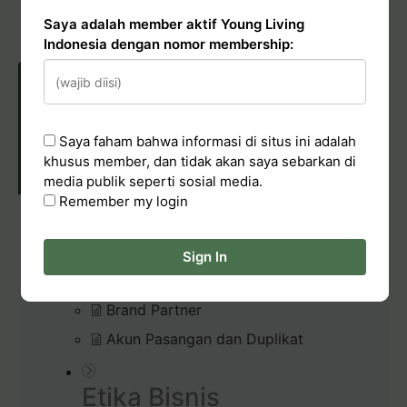
Saya adalah member aktif Young Living
Pelaporan Pelanggaran
Indonesia dengan nomor membership:
POLICIES & CONDUCT
Saya faham bahwa informasi di situs ini adalah
khusus member, dan tidak akan saya sebarkan di
media publik seperti sosial media.
Remember my login
Membership
Sign In
Kode Etik Young Living Indonesia
Brand Partner
Akun Pasangan dan Duplikat
Etika Bisnis