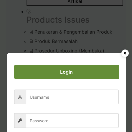
Artikel
Products Issues
Penukaran & Pengembalian Produk
Produk Bermasalah
Prosedur Unboxing (Membuka)
Pesanan
Diffuser Rusak / Bermasalah
Login
Commissions & Tax
Pembayaran Bonus Komisi
Permohonan Laporan Pajak
Transfer dana dari Account Credits