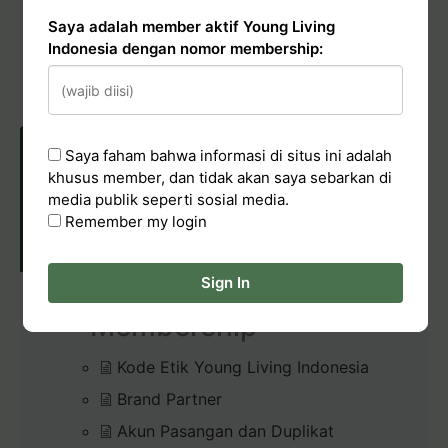
Conduct & Report
Saya adalah member aktif Young Living
Indonesia dengan nomor membership:
Hadiah Starter Kit (bundle kit)
Pelaporan Pelanggaran
Saya faham bahwa informasi di situs ini adalah
khusus member, dan tidak akan saya sebarkan di
media publik seperti sosial media.
POLICIES & CONDUCT
Remember my login
Sign In
Membership
Kode Etik Young Living Indonesia
Brand Partner
Akun Pasangan dan Duplikat