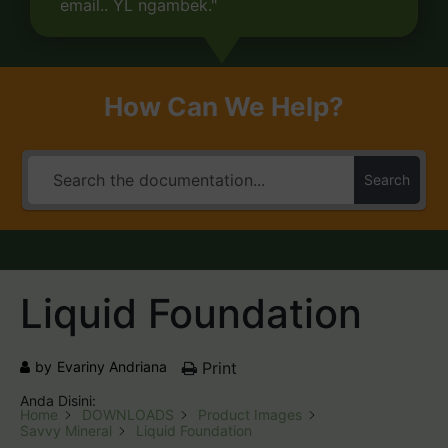
email.. YL ngambek."
How Can We Help?
Search
Liquid Foundation
by
Evariny Andriana
Print
Anda Disini:
Home
DOWNLOADS
Product Images
Savvy Mineral
Liquid Foundation