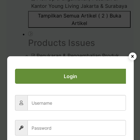
Kantor Young Living Jakarta & Surabaya
Tampilkan Semua Artikel ( 2 )
Buka
Artikel
Products Issues
Penukaran & Pengembalian Produk
Produk Bermasalah
Prosedur Unboxing (Membuka)
Login
Pesanan
Diffuser Rusak / Bermasalah
Commissions & Tax
Pembayaran Bonus Komisi
Permohonan Laporan Pajak