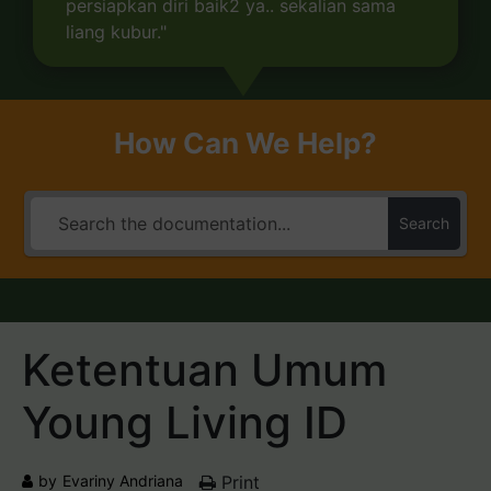
persiapkan diri baik2 ya.. sekalian sama
liang kubur."
How Can We Help?
Search
Ketentuan Umum
Young Living ID
by
Evariny Andriana
Print