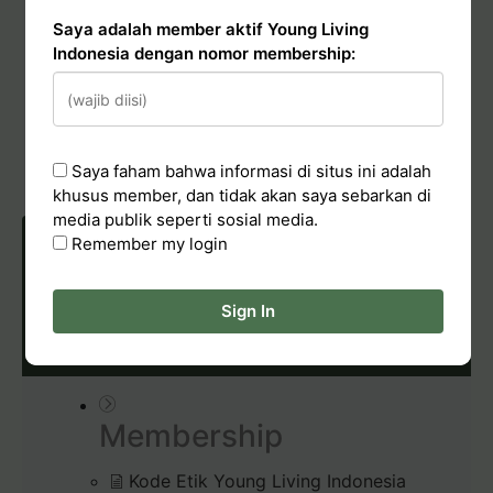
Transfer dana dari Account Credits
Saya adalah member aktif Young Living
Indonesia dengan nomor membership:
Conduct & Report
Hadiah Starter Kit (bundle kit)
Saya faham bahwa informasi di situs ini adalah
Pelaporan Pelanggaran
khusus member, dan tidak akan saya sebarkan di
media publik seperti sosial media.
Remember my login
POLICIES & CONDUCT
Sign In
Membership
Kode Etik Young Living Indonesia