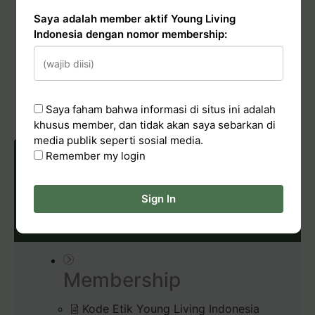
Transfer dana dari Account Credits
Saya adalah member aktif Young Living
Indonesia dengan nomor membership:
Conduct & Report
Hadiah Starter Kit (bundle kit)
Saya faham bahwa informasi di situs ini adalah
Pelaporan Pelanggaran
khusus member, dan tidak akan saya sebarkan di
media publik seperti sosial media.
Remember my login
POLICIES & CONDUCT
Sign In
Membership
Kode Etik Young Living Indonesia