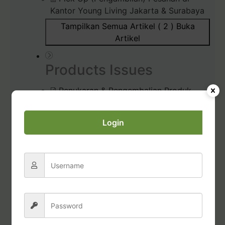
Kantor Young Living Jakarta & Surabaya
Tampilkan Semua Artikel ( 2 )
Buka
Artikel
Products Issues
Penukaran & Pengembalian Produk
Produk Bermasalah
Login
Prosedur Unboxing (Membuka)
Pesanan
Diffuser Rusak / Bermasalah
Commissions & Tax
Pembayaran Bonus Komisi
Permohonan Laporan Pajak