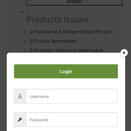
Artikel
Products Issues
Penukaran & Pengembalian Produk
Produk Bermasalah
Prosedur Unboxing (Membuka)
Pesanan
Diffuser Rusak / Bermasalah
Login
Commissions & Tax
Pembayaran Bonus Komisi
Permohonan Laporan Pajak
Transfer dana dari Account Credits