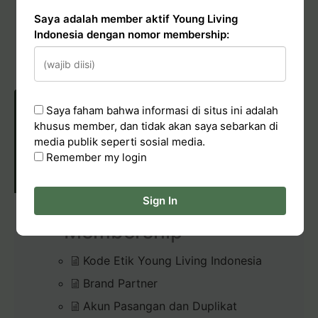
Conduct & Report
Saya adalah member aktif Young Living
Indonesia dengan nomor membership:
Hadiah Starter Kit (bundle kit)
Pelaporan Pelanggaran
Saya faham bahwa informasi di situs ini adalah
khusus member, dan tidak akan saya sebarkan di
media publik seperti sosial media.
POLICIES & CONDUCT
Remember my login
Sign In
Membership
Kode Etik Young Living Indonesia
Brand Partner
Akun Pasangan dan Duplikat