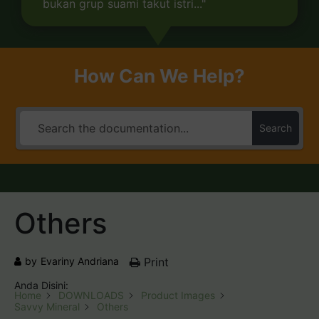
bukan grup suami takut istri..."
How Can We Help?
Search
Others
by
Evariny Andriana
Print
Anda Disini:
Home
DOWNLOADS
Product Images
Savvy Mineral
Others