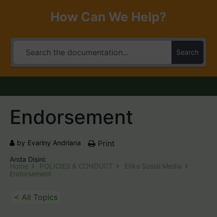
How Can We Help?
Search
Endorsement
by
Evariny Andriana
Print
Anda Disini:
Home
POLICIES & CONDUCT
Etika Sosial Media
Endorsement
< All Topics