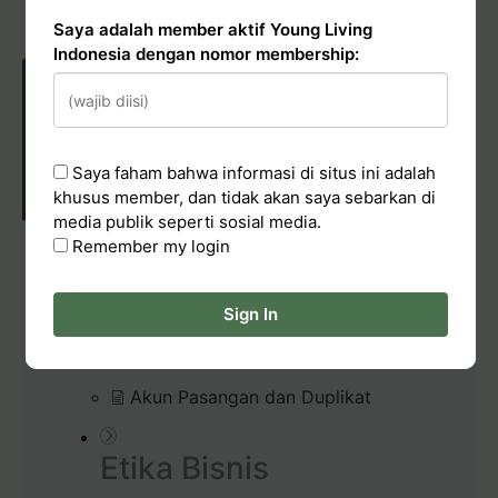
Pelaporan Pelanggaran
Saya adalah member aktif Young Living
Indonesia dengan nomor membership:
POLICIES & CONDUCT
Saya faham bahwa informasi di situs ini adalah
khusus member, dan tidak akan saya sebarkan di
media publik seperti sosial media.
Remember my login
Membership
Sign In
Kode Etik Young Living Indonesia
Brand Partner
Akun Pasangan dan Duplikat
Etika Bisnis