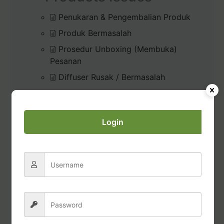
Penukaran & Pengembalian Produk
Produk Bermasalah
Prosedur Unboxing (Membuka)
Pesanan
Diffuser Rusak / Bermasalah
Commissions & Tax
Login
Pembayaran Bonus Komisi
Permohonan Laporan Pajak
Transfer dana dari Account Credits
Conduct & Report
Hadiah Starter Kit (bundle kit)