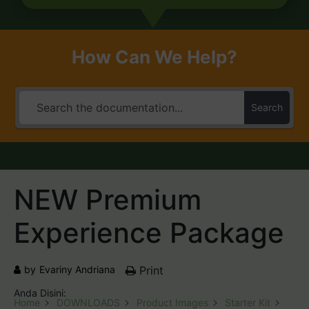
How Can We Help?
Search
NEW Premium
Experience Package
by
Evariny Andriana
Print
Anda Disini:
Home
DOWNLOADS
Product Images
Starter Kit