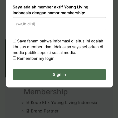
Saya adalah member aktif Young Living
Conduct & Report
Indonesia dengan nomor membership:
Hadiah Starter Kit (bundle kit)
Pelaporan Pelanggaran
Saya faham bahwa informasi di situs ini adalah
khusus member, dan tidak akan saya sebarkan di
media publik seperti sosial media.
Remember my login
POLICIES & CONDUCT
Sign In
Membership
Kode Etik Young Living Indonesia
Brand Partner