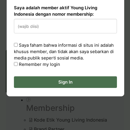
Saya adalah member aktif Young Living
Indonesia dengan nomor membership:
Conduct & Report
Hadiah Starter Kit (bundle kit)
Pelaporan Pelanggaran
Saya faham bahwa informasi di situs ini adalah
khusus member, dan tidak akan saya sebarkan di
media publik seperti sosial media.
Remember my login
POLICIES & CONDUCT
Sign In
Membership
Kode Etik Young Living Indonesia
Brand Partner