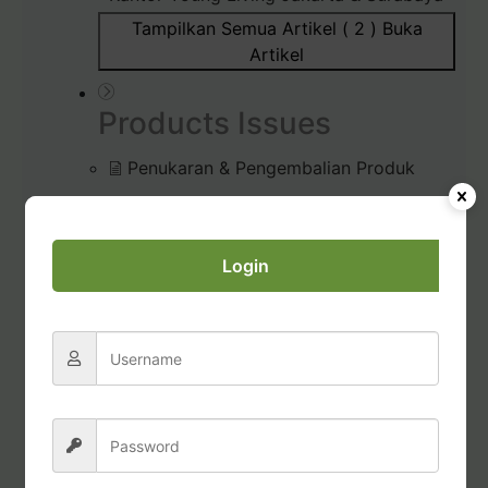
Tampilkan Semua Artikel ( 2 )
Buka
Artikel
Products Issues
Penukaran & Pengembalian Produk
Produk Bermasalah
Prosedur Unboxing (Membuka)
Pesanan
Login
Diffuser Rusak / Bermasalah
Commissions & Tax
Pembayaran Bonus Komisi
Permohonan Laporan Pajak
Transfer dana dari Account Credits