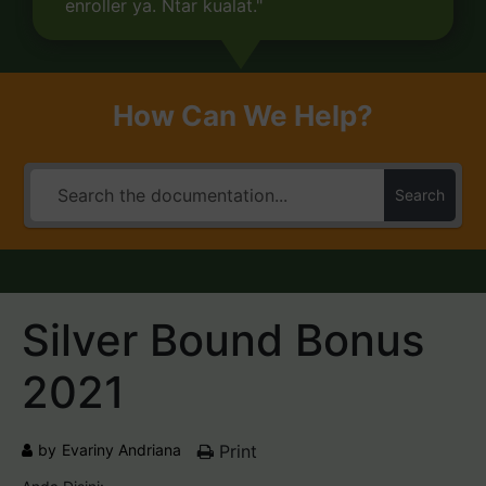
enroller ya. Ntar kualat."
How Can We Help?
Search
Silver Bound Bonus
2021
by
Evariny Andriana
Print