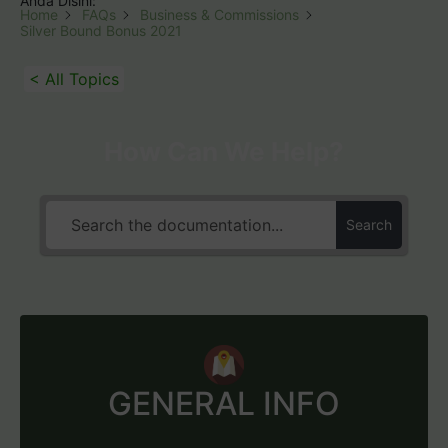
Anda Disini:
Home
FAQs
Business & Commissions
Silver Bound Bonus 2021
< All Topics
How Can We Help?
Search
GENERAL INFO