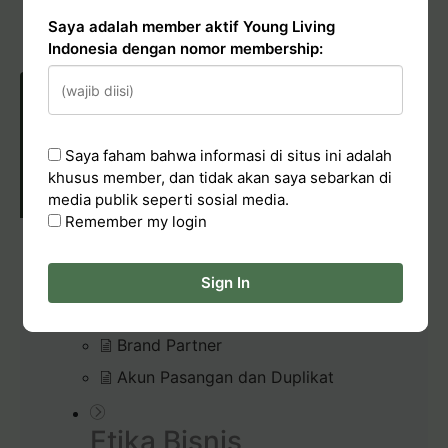
Hadiah Starter Kit (bundle kit)
Saya adalah member aktif Young Living
Pelaporan Pelanggaran
Indonesia dengan nomor membership:
POLICIES & CONDUCT
Saya faham bahwa informasi di situs ini adalah
khusus member, dan tidak akan saya sebarkan di
media publik seperti sosial media.
Remember my login
Membership
Sign In
Kode Etik Young Living Indonesia
Brand Partner
Akun Pasangan dan Duplikat
Etika Bisnis